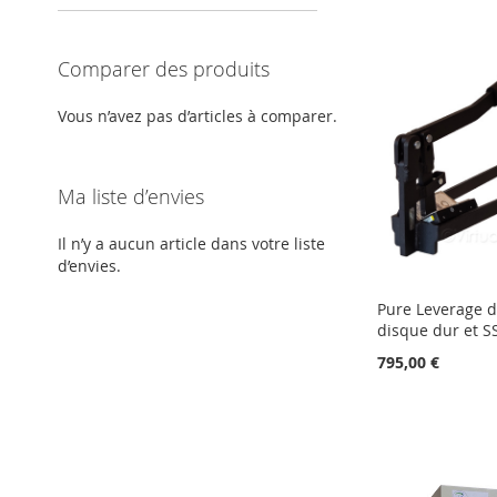
Comparer des produits
Vous n’avez pas d’articles à comparer.
Ma liste d’envies
Il n’y a aucun article dans votre liste
d’envies.
Pure Leverage d
disque dur et S
795,00 €
Ajouter au panier
Ajouter au panier
Ajouter au panier
Ajouter au panier
AJOUTER
AJOUTER
AJOUTER
AJOUTER
À
AJOUTER
À
AJOUTER