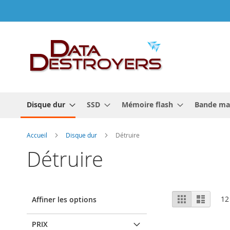
Allez
au
contenu
Disque dur
SSD
Mémoire flash
Bande ma
Accueil
Disque dur
Détruire
Détruire
Afficher
Grille
Liste
12
Affiner les options
en
PRIX