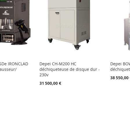
SSDe IRONCLAD
Depei CH-M200 HC
Depei BO
ausseur/
déchiqueteuse de disque dur -
déchique
230v
38 550,00
31 500,00 €