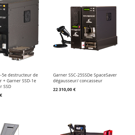
-5e destructeur de
Garner SSC-25SSDe SpaceSaver
r + Garner SSD-1e
dégausseur/ concasseur
r SSD
22 310,00 €
 €