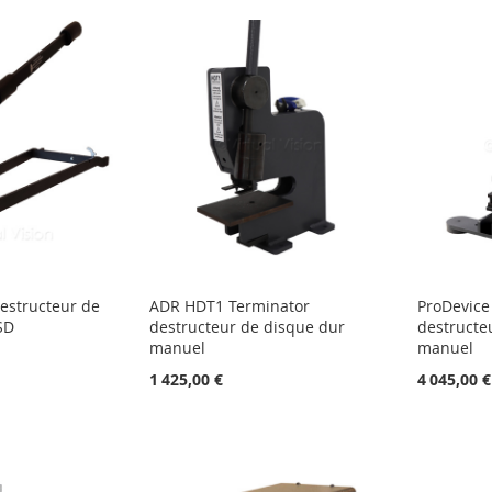
estructeur de
ADR HDT1 Terminator
ProDevic
SD
destructeur de disque dur
destructe
manuel
manuel
1 425,00 €
4 045,00 €