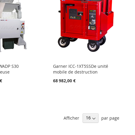
WADP S30
Garner ICC-1XT5SSDe unité
teuse
mobile de destruction
 €
68 982,00 €
Afficher
par page