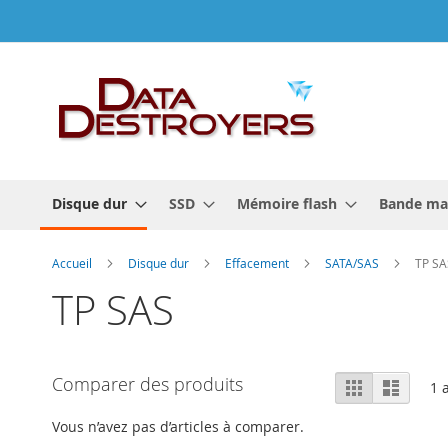
Allez
au
contenu
Disque dur
SSD
Mémoire flash
Bande ma
Accueil
Disque dur
Effacement
SATA/SAS
TP SA
TP SAS
Afficher
Comparer des produits
Grille
Liste
1
a
en
Vous n’avez pas d’articles à comparer.