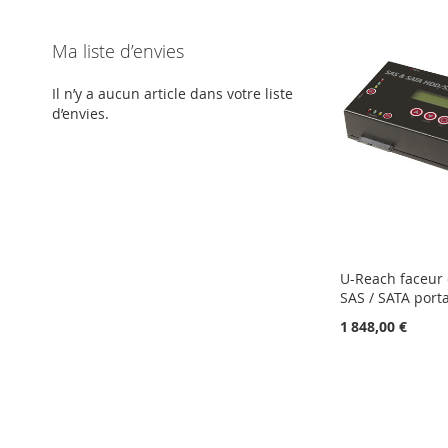
Ma liste d’envies
Il n’y a aucun article dans votre liste
d’envies.
U-Reach faceur
SAS / SATA port
1 848,00 €
Ajouter au panier
AJOUTER
À
AJOUTER