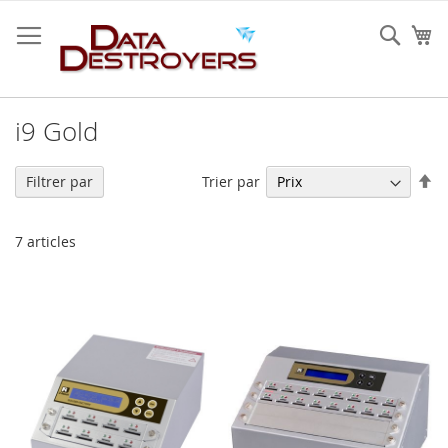
Allez
au
Rech
Mo
contenu
i9 Gold
Pa
Trier par
Filtrer par
or
dé
7
articles