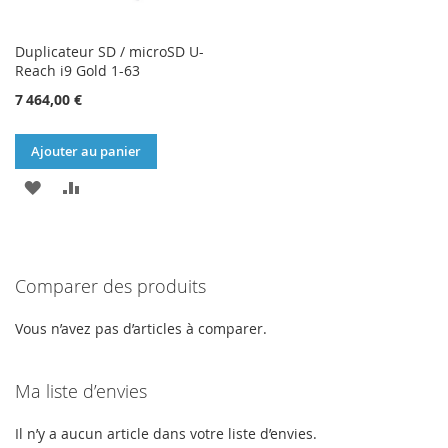
Duplicateur SD / microSD U-
Reach i9 Gold 1-63
7 464,00 €
Ajouter au panier
AJOUTER
AJOUTER
À
AU
MA
COMPARATEUR
Comparer des produits
LISTE
D’ENVIE
Vous n’avez pas d’articles à comparer.
Ma liste d’envies
Il n’y a aucun article dans votre liste d’envies.