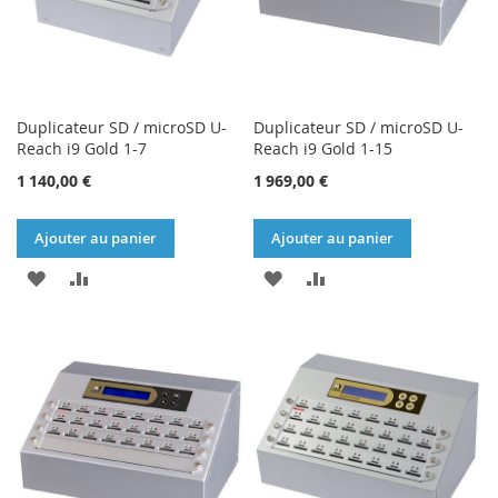
Duplicateur SD / microSD U-
Duplicateur SD / microSD U-
Reach i9 Gold 1-7
Reach i9 Gold 1-15
1 140,00 €
1 969,00 €
Ajouter au panier
Ajouter au panier
AJOUTER
AJOUTER
AJOUTER
AJOUTER
À
AU
À
AU
MA
COMPARATEUR
MA
COMPARATEUR
LISTE
LISTE
D’ENVIE
D’ENVIE