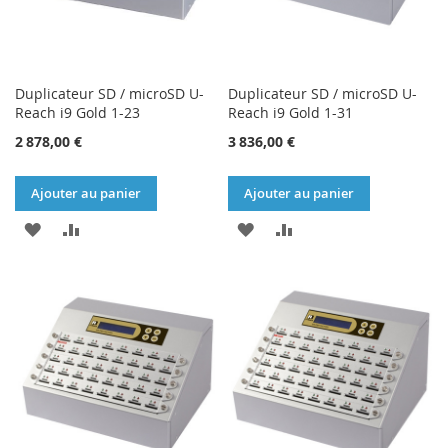
Duplicateur SD / microSD U-
Duplicateur SD / microSD U-
Reach i9 Gold 1-23
Reach i9 Gold 1-31
2 878,00 €
3 836,00 €
Ajouter au panier
Ajouter au panier
AJOUTER
AJOUTER
AJOUTER
AJOUTER
À
AU
À
AU
MA
COMPARATEUR
MA
COMPARATEUR
LISTE
LISTE
D’ENVIE
D’ENVIE