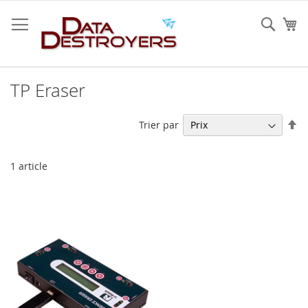
Allez
au
Rech
Mo
contenu
TP Eraser
Pa
Trier par
or
dé
1
article