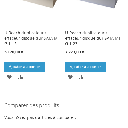
U-Reach duplicateur /
U-Reach duplicateur /
effaceur disque dur SATA MT-
effaceur disque dur SATA MT-
G 1-15
G 1-23
5 126,00 €
7 273,00 €
Ajouter au panier
Ajouter au panier
AJOUTER
AJOUTER
AJOUTER
AJOUTER
À
AU
À
AU
MA
COMPARATEUR
MA
COMPARATEUR
Comparer des produits
LISTE
LISTE
D’ENVIE
D’ENVIE
Vous n’avez pas d’articles à comparer.