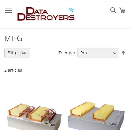
Allez
au
Rech
Mo
contenu
MT-G
Pa
Trier par
Filtrer par
or
dé
2
articles