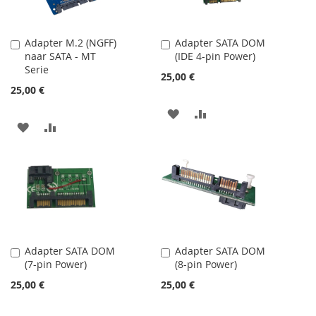
D’ENVIE
D’ENVIE
Adapter M.2 (NGFF)
Adapter SATA DOM
Ajouter
Ajouter
naar SATA - MT
(IDE 4-pin Power)
au
au
Serie
panier
panier
25,00 €
25,00 €
AJOUTER
AJOUTER
AJOUTER
AJOUTER
À
AU
À
AU
MA
COMPARATEUR
MA
COMPARATEUR
LISTE
LISTE
D’ENVIE
D’ENVIE
Adapter SATA DOM
Adapter SATA DOM
Ajouter
Ajouter
(7-pin Power)
(8-pin Power)
au
au
panier
panier
25,00 €
25,00 €