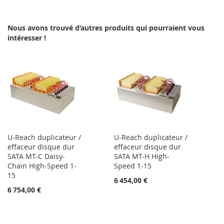
MA
COMPARATEUR
Nous avons trouvé d’autres produits qui pourraient vous
LISTE
intéresser !
D’ENVIE
U-Reach duplicateur /
U-Reach duplicateur /
effaceur disque dur
effaceur disque dur
SATA MT-C Daisy-
SATA MT-H High-
Chain High-Speed 1-
Speed 1-15
15
6 454,00 €
6 754,00 €