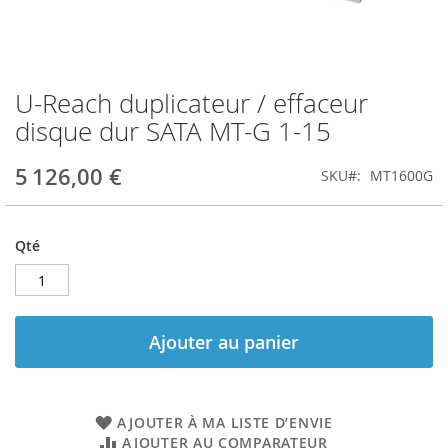
U-Reach duplicateur / effaceur
Skip
to
disque dur SATA MT-G 1-15
the
beginning
5 126,00 €
SKU
MT1600G
of
the
images
gallery
Qté
Ajouter au panier
AJOUTER À MA LISTE D’ENVIE
AJOUTER AU COMPARATEUR