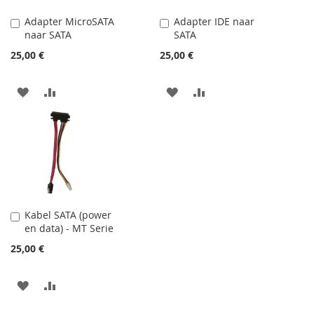
Adapter MicroSATA
Adapter IDE naar
Ajouter
Ajouter
naar SATA
SATA
au
au
panier
panier
25,00 €
25,00 €
AJOUTER
AJOUTER
AJOUTER
AJOUTER
À
AU
À
AU
MA
COMPARATEUR
MA
COMPARATEUR
LISTE
LISTE
D’ENVIE
D’ENVIE
Kabel SATA (power
Ajouter
en data) - MT Serie
au
panier
25,00 €
AJOUTER
AJOUTER
À
AU