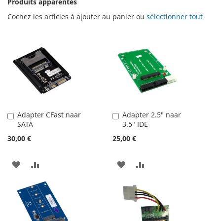
Produits apparentés
Cochez les articles à ajouter au panier ou
sélectionner tout
Adapter CFast naar
Adapter 2.5" naar
Ajouter
Ajouter
SATA
3.5" IDE
au
au
panier
panier
30,00 €
25,00 €
AJOUTER
AJOUTER
AJOUTER
AJOUTER
À
AU
À
AU
MA
COMPARATEUR
MA
COMPARATEUR
LISTE
LISTE