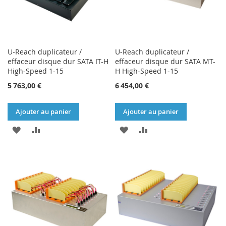
U-Reach duplicateur /
U-Reach duplicateur /
effaceur disque dur SATA IT-H
effaceur disque dur SATA MT-
High-Speed 1-15
H High-Speed 1-15
5 763,00 €
6 454,00 €
Ajouter au panier
Ajouter au panier
AJOUTER
AJOUTER
AJOUTER
AJOUTER
À
AU
À
AU
MA
COMPARATEUR
MA
COMPARATEUR
LISTE
LISTE
D’ENVIE
D’ENVIE