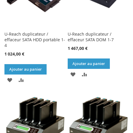
U-Reach duplicateur /
U-Reach duplicateur /
effaceur SATA HDD portable 1-
effaceur SATA DOM 1-7
4
1 467,00 €
1 024,00 €
Ajouter au panier
Ajouter au panier
AJOUTER
AJOUTER
AJOUTER
AJOUTER
À
AU
À
AU
MA
COMPARATEUR
MA
COMPARATEUR
LISTE
LISTE
D’ENVIE
D’ENVIE