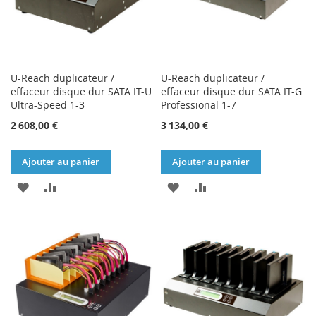
U-Reach duplicateur /
U-Reach duplicateur /
effaceur disque dur SATA IT-U
effaceur disque dur SATA IT-G
Ultra-Speed 1-3
Professional 1-7
2 608,00 €
3 134,00 €
Ajouter au panier
Ajouter au panier
AJOUTER
AJOUTER
AJOUTER
AJOUTER
À
AU
À
AU
MA
COMPARATEUR
MA
COMPARATEUR
LISTE
LISTE
D’ENVIE
D’ENVIE