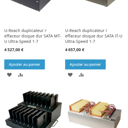
U-Reach duplicateur /
U-Reach duplicateur /
effaceur disque dur SATA MT-
effaceur disque dur SATA IT-U
U Ultra-Speed 1-7
Ultra-Speed 1-7
4 527,00 €
4 657,00 €
Ajouter au panier
Ajouter au panier
AJOUTER
AJOUTER
AJOUTER
AJOUTER
À
AU
À
AU
MA
COMPARATEUR
MA
COMPARATEUR
LISTE
LISTE
D’ENVIE
D’ENVIE