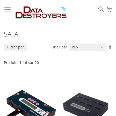
Allez
au
Rech
Mo
contenu
SATA
Pa
Trier par
Filtrer par
or
dé
Produits
1
-
16
sur
20