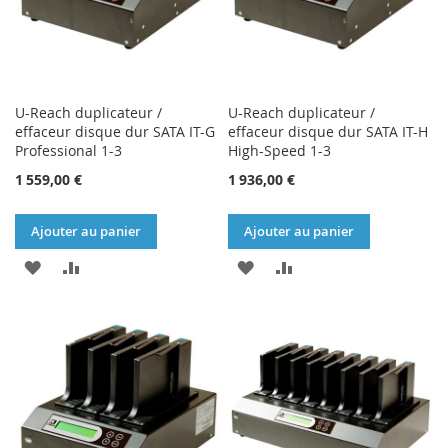
U-Reach duplicateur /
U-Reach duplicateur /
effaceur disque dur SATA IT-G
effaceur disque dur SATA IT-H
Professional 1-3
High-Speed 1-3
1 559,00 €
1 936,00 €
Ajouter au panier
Ajouter au panier
AJOUTER
AJOUTER
AJOUTER
AJOUTER
À
AU
À
AU
MA
COMPARATEUR
MA
COMPARATEUR
LISTE
LISTE
D’ENVIE
D’ENVIE