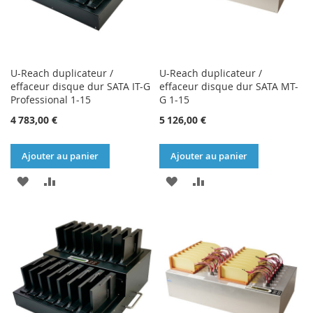
U-Reach duplicateur /
U-Reach duplicateur /
effaceur disque dur SATA IT-G
effaceur disque dur SATA MT-
Professional 1-15
G 1-15
4 783,00 €
5 126,00 €
Ajouter au panier
Ajouter au panier
AJOUTER
AJOUTER
AJOUTER
AJOUTER
À
AU
À
AU
MA
COMPARATEUR
MA
COMPARATEUR
LISTE
LISTE
D’ENVIE
D’ENVIE