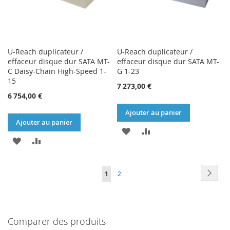
U-Reach duplicateur /
U-Reach duplicateur /
effaceur disque dur SATA MT-
effaceur disque dur SATA MT-
C Daisy-Chain High-Speed 1-
G 1-23
15
7 273,00 €
6 754,00 €
Ajouter au panier
Ajouter au panier
AJOUTER
AJOUTER
AJOUTER
AJOUTER
À
AU
À
AU
MA
COMPARATEUR
Page
Page
Suiva
Vous
Page
1
2
MA
COMPARATEUR
LISTE
lisez
LISTE
D’ENVIE
actuellement
D’ENVIE
Comparer des produits
la