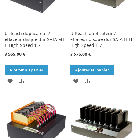
U-Reach duplicateur /
U-Reach duplicateur /
effaceur disque dur SATA MT-
effaceur disque dur SATA IT-H
H High-Speed 1-7
High-Speed 1-7
3 565,00 €
3 576,00 €
Ajouter au panier
Ajouter au panier
AJOUTER
AJOUTER
AJOUTER
AJOUTER
À
AU
À
AU
MA
COMPARATEUR
MA
COMPARATEUR
LISTE
LISTE
D’ENVIE
D’ENVIE