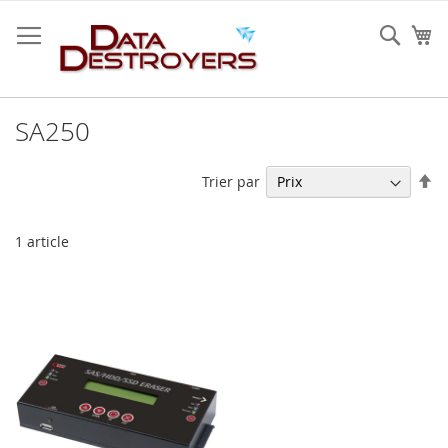
Allez
au
Rech
Mo
contenu
SA250
Pa
Trier par
or
dé
1
article