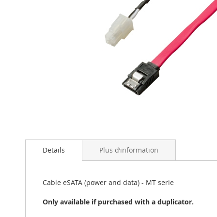
Skip
to
the
beginning
Details
Plus d’information
of
the
images
Cable eSATA (power and data) - MT serie
gallery
Only available if purchased with a duplicator.