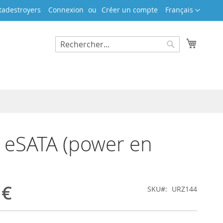
Langue
tadestroyers
Connexion
Créer un compte
Français
Mon pa
Rechercher
Rechercher
 eSATA (power en
 €
SKU
URZ144