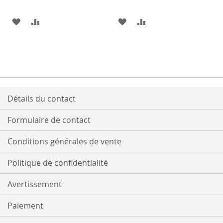
AJOUTER
AJOUTER
AJOUTER
AJOUTER
À
AU
À
AU
MA
COMPARATEUR
MA
COMPARATEUR
LISTE
LISTE
D’ENVIE
D’ENVIE
Détails du contact
Formulaire de contact
Conditions générales de vente
Politique de confidentialité
Avertissement
Paiement