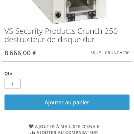
VS Security Products Crunch 250
Skip
to
destructeur de disque dur
the
beginning
8 666,00 €
SKU
CRUNCH250
of
the
images
gallery
Qté
Ajouter au panier
AJOUTER À MA LISTE D’ENVIE
AJOUTER AU COMPARATEUR