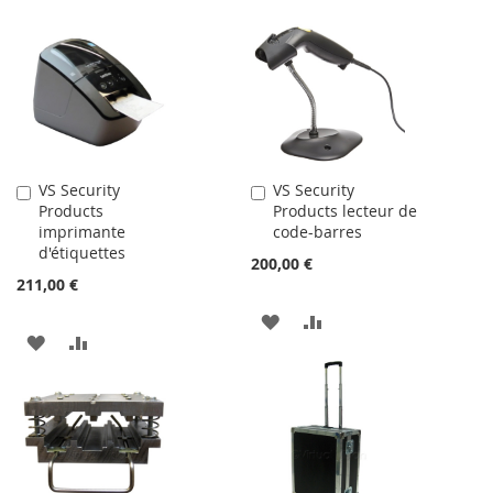
VS Security
VS Security
Ajouter
Ajouter
Products
Products lecteur de
au
au
imprimante
code-barres
panier
panier
d'étiquettes
200,00 €
211,00 €
AJOUTER
AJOUTER
AJOUTER
AJOUTER
À
AU
À
AU
MA
COMPARATEUR
MA
COMPARATEUR
LISTE
LISTE
D’ENVIE