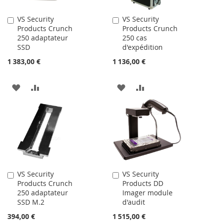
D’ENVIE
VS Security
VS Security
Ajouter
Ajouter
Products Crunch
Products Crunch
au
au
250 adaptateur
250 cas
panier
panier
SSD
d'expédition
1 383,00 €
1 136,00 €
AJOUTER
AJOUTER
AJOUTER
AJOUTER
À
AU
À
AU
MA
COMPARATEUR
MA
COMPARATEUR
LISTE
LISTE
D’ENVIE
D’ENVIE
VS Security
VS Security
Ajouter
Ajouter
Products Crunch
Products DD
au
au
250 adaptateur
Imager module
panier
panier
SSD M.2
d'audit
394,00 €
1 515,00 €