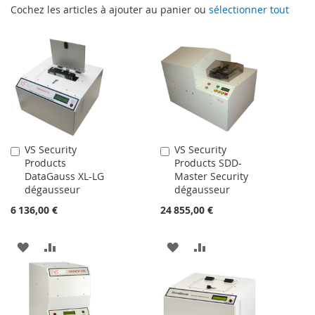
Cochez les articles à ajouter au panier ou
sélectionner tout
VS Security
VS Security
Ajouter
Ajouter
Products
Products SDD-
au
au
DataGauss XL-LG
Master Security
panier
panier
dégausseur
dégausseur
6 136,00 €
24 855,00 €
AJOUTER
AJOUTER
AJOUTER
AJOUTER
À
AU
À
AU
MA
COMPARATEUR
MA
COMPARATEUR