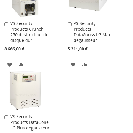
LISTE
LISTE
D’ENVIE
D’ENVIE
VS Security
VS Security
Ajouter
Ajouter
Products Crunch
Products
au
au
250 destructeur de
DataGauss LG Max
panier
panier
disque dur
dégausseur
8 666,00 €
5 211,00 €
AJOUTER
AJOUTER
AJOUTER
AJOUTER
À
AU
À
AU
MA
COMPARATEUR
MA
COMPARATEUR
LISTE
LISTE
D’ENVIE
D’ENVIE
VS Security
Ajouter
Products DataGone
au
LG Plus dégausseur
panier