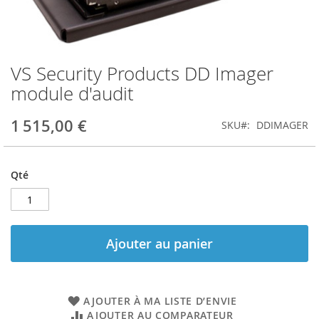
VS Security Products DD Imager
Skip
to
module d'audit
the
beginning
1 515,00 €
SKU
DDIMAGER
of
the
images
gallery
Qté
Ajouter au panier
AJOUTER À MA LISTE D’ENVIE
AJOUTER AU COMPARATEUR