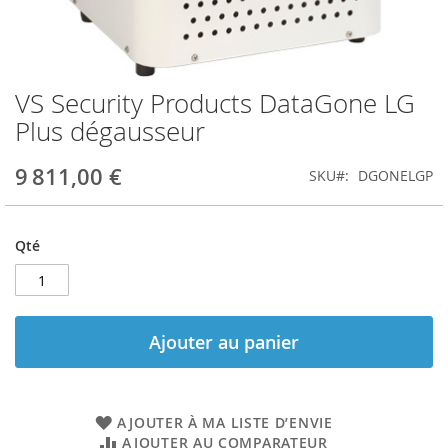
VS Security Products DataGone LG
Skip
to
Plus dégausseur
the
beginning
9 811,00 €
SKU
DGONELGP
of
the
images
gallery
Qté
Ajouter au panier
AJOUTER À MA LISTE D’ENVIE
AJOUTER AU COMPARATEUR