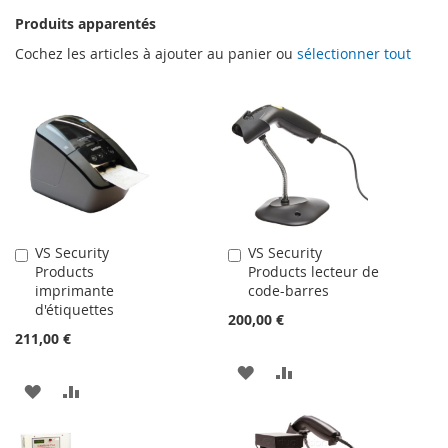
Produits apparentés
Cochez les articles à ajouter au panier ou
sélectionner tout
VS Security
VS Security
Ajouter
Ajouter
Products
Products lecteur de
au
au
imprimante
code-barres
panier
panier
d'étiquettes
200,00 €
211,00 €
AJOUTER
AJOUTER
AJOUTER
AJOUTER
À
AU
À
AU
MA
COMPARATEUR