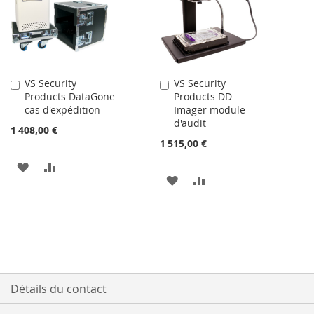
MA
COMPARATEUR
LISTE
LISTE
D’ENVIE
D’ENVIE
VS Security
VS Security
Ajouter
Ajouter
Products DataGone
Products DD
au
au
cas d'expédition
Imager module
panier
panier
d'audit
1 408,00 €
1 515,00 €
AJOUTER
AJOUTER
AJOUTER
AJOUTER
À
AU
À
AU
MA
COMPARATEUR
MA
COMPARATEUR
LISTE
LISTE
D’ENVIE
D’ENVIE
Détails du contact