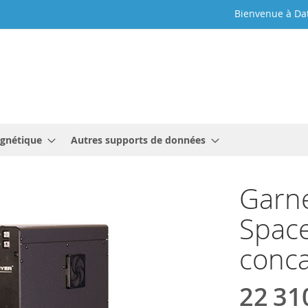
Bienvenue à Da
gnétique
Autres supports de données
Garn
Spac
conc
22 31