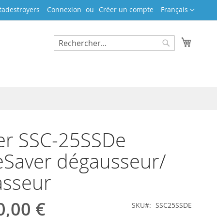
Langue
tadestroyers
Connexion
Créer un compte
Français
Mon pa
Rechercher
Rechercher
er SSC-25SSDe
eSaver dégausseur/
asseur
0,00 €
SKU
SSC25SSDE