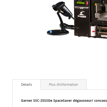
Skip
to
the
beginning
of
the
Details
Plus d’information
images
gallery
Garner SSC-25SSDe SpaceSaver dégausseur/ concas