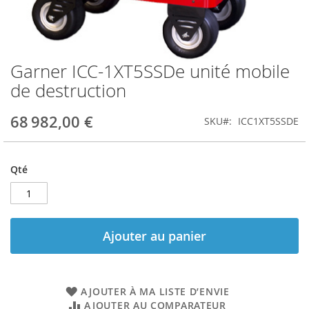
Garner ICC-1XT5SSDe unité mobile
Skip
to
de destruction
the
beginning
68 982,00 €
SKU
ICC1XT5SSDE
of
the
images
gallery
Qté
Ajouter au panier
AJOUTER À MA LISTE D’ENVIE
AJOUTER AU COMPARATEUR