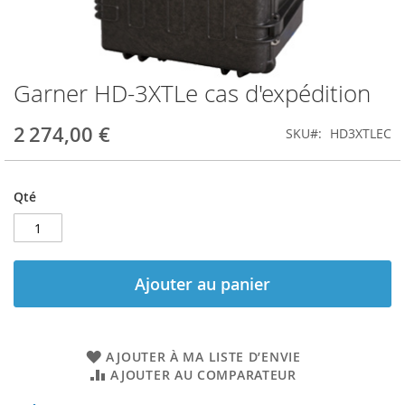
Garner HD-3XTLe cas d'expédition
Skip
to
the
2 274,00 €
SKU
HD3XTLEC
beginning
of
the
Qté
images
gallery
Ajouter au panier
AJOUTER À MA LISTE D’ENVIE
AJOUTER AU COMPARATEUR