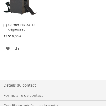
Garner HD-3XTLe
Ajouter
dégausseur
au
panier
13 510,00 €
AJOUTER
AJOUTER
À
AU
MA
COMPARATEUR
LISTE
D’ENVIE
Détails du contact
Formulaire de contact
Conditions générales de vente