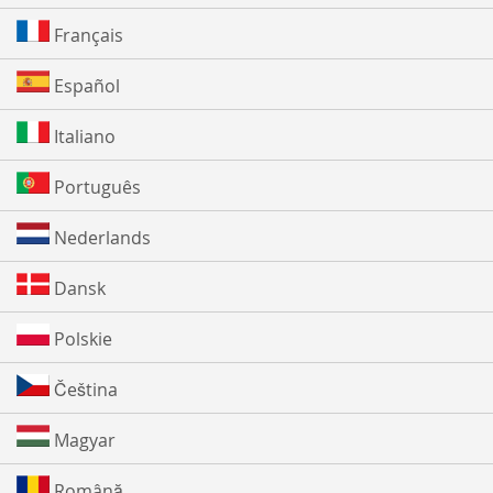
Français
Español
Italiano
Português
Nederlands
Dansk
Polskie
Čeština
Magyar
Română