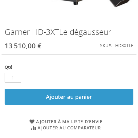
Garner HD-3XTLe dégausseur
Skip
to
the
13 510,00 €
SKU
HD3XTLE
beginning
of
the
Qté
images
gallery
Ajouter au panier
AJOUTER À MA LISTE D’ENVIE
AJOUTER AU COMPARATEUR