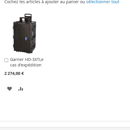
Cochez les articles à ajouter au panier ou
sélectionner tout
Garner HD-3XTLe
Ajouter
cas d'expédition
au
panier
2 274,00 €
AJOUTER
AJOUTER
À
AU
MA
COMPARATEUR
LISTE
D’ENVIE