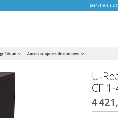
Bienvenue à Da
gnétique
Autres supports de données
U-Rea
CF 1-
4 421