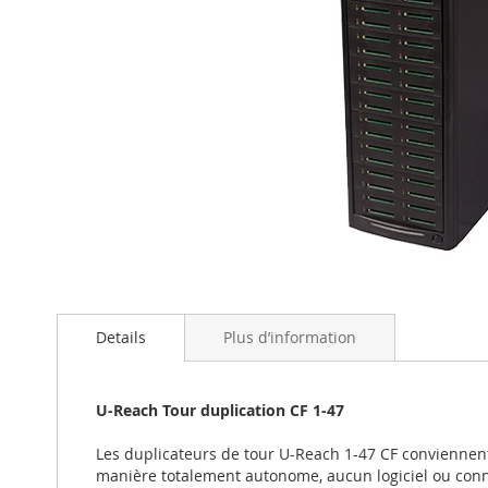
Skip
to
the
beginning
Details
Plus d’information
of
the
images
U-Reach Tour duplication CF 1-47
gallery
Les duplicateurs de tour U-Reach 1-47 CF conviennent
manière totalement autonome, aucun logiciel ou conn