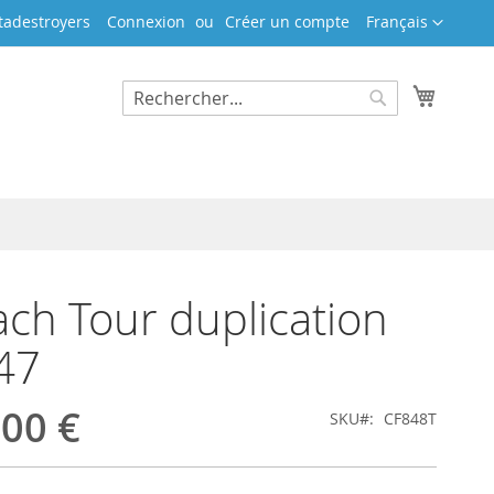
Langue
tadestroyers
Connexion
Créer un compte
Français
Mon pa
Rechercher
Rechercher
ch Tour duplication
47
,00 €
SKU
CF848T