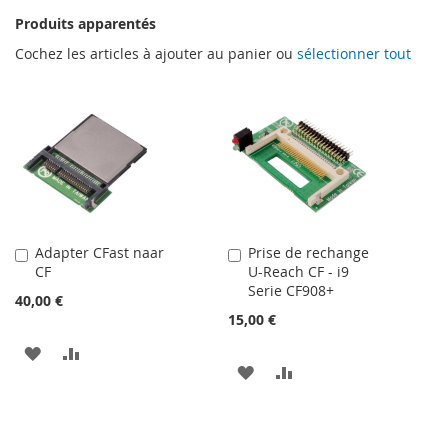
Produits apparentés
Cochez les articles à ajouter au panier ou
sélectionner tout
Adapter CFast naar
Prise de rechange
Ajouter
Ajouter
CF
U-Reach CF - i9
au
au
Serie CF908+
panier
panier
40,00 €
15,00 €
AJOUTER
AJOUTER
AJOUTER
AJOUTER
À
AU
À
AU
MA
COMPARATEUR
MA
COMPARATEUR