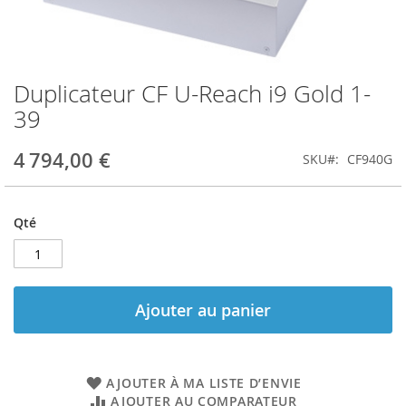
Duplicateur CF U-Reach i9 Gold 1-
Skip
to
39
the
beginning
4 794,00 €
SKU
CF940G
of
the
images
gallery
Qté
Ajouter au panier
AJOUTER À MA LISTE D’ENVIE
AJOUTER AU COMPARATEUR