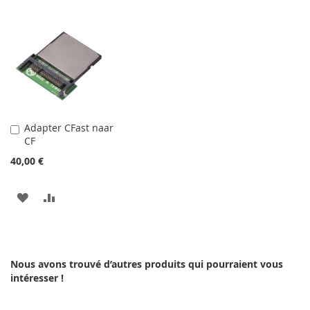
Adapter CFast naar
Ajouter
CF
au
panier
40,00 €
AJOUTER
AJOUTER
À
AU
MA
COMPARATEUR
Nous avons trouvé d’autres produits qui pourraient vous
LISTE
intéresser !
D’ENVIE