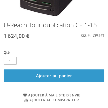
U-Reach Tour duplication CF 1-15
Skip
to
the
1 624,00 €
SKU
CF816T
beginning
of
the
Qté
images
gallery
Ajouter au panier
AJOUTER À MA LISTE D’ENVIE
AJOUTER AU COMPARATEUR