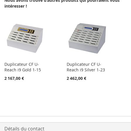
Nous avons trouvé d’autres produits qui pourraient vous
LISTE
intéresser !
D’ENVIE
D’ENVIE
Duplicateur CF U-
Duplicateur CF U-
Reach i9 Gold 1-15
Reach i9 Silver 1-23
2 167,00 €
2 462,00 €
Détails du contact