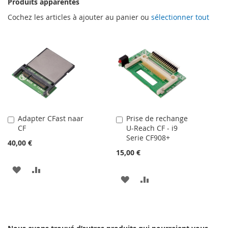
Produits apparentés
Cochez les articles à ajouter au panier ou
sélectionner tout
Adapter CFast naar
Prise de rechange
Ajouter
Ajouter
CF
U-Reach CF - i9
au
au
Serie CF908+
panier
panier
40,00 €
15,00 €
AJOUTER
AJOUTER
AJOUTER
AJOUTER
À
AU
À
AU
MA
COMPARATEUR
MA
COMPARATEUR
LISTE