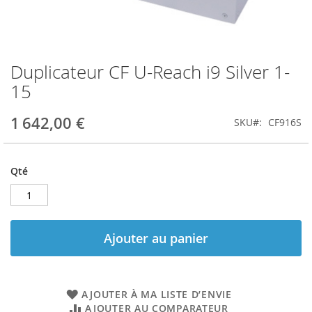
Duplicateur CF U-Reach i9 Silver 1-
Skip
to
15
the
beginning
1 642,00 €
SKU
CF916S
of
the
images
gallery
Qté
Ajouter au panier
AJOUTER À MA LISTE D’ENVIE
AJOUTER AU COMPARATEUR