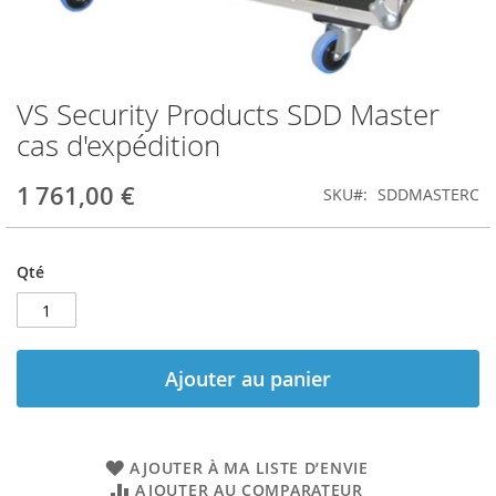
VS Security Products SDD Master
Skip
to
cas d'expédition
the
beginning
1 761,00 €
SKU
SDDMASTERC
of
the
images
gallery
Qté
Ajouter au panier
AJOUTER À MA LISTE D’ENVIE
AJOUTER AU COMPARATEUR