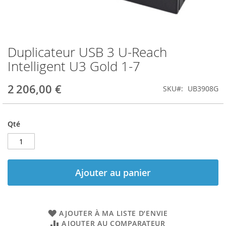
Duplicateur USB 3 U-Reach
Skip
to
Intelligent U3 Gold 1-7
the
beginning
2 206,00 €
SKU
UB3908G
of
the
images
gallery
Qté
Ajouter au panier
AJOUTER À MA LISTE D’ENVIE
AJOUTER AU COMPARATEUR