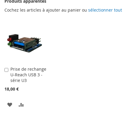
Produits apparentés
Cochez les articles à ajouter au panier ou
sélectionner tout
Prise de rechange
Ajouter
U-Reach USB 3 -
au
série U3
panier
18,00 €
AJOUTER
AJOUTER
À
AU
MA
COMPARATEUR