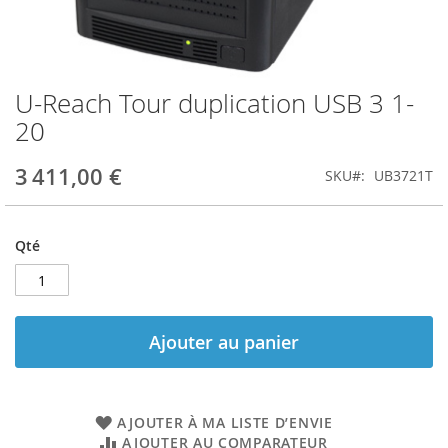
U-Reach Tour duplication USB 3 1-
Skip
to
20
the
beginning
3 411,00 €
SKU
UB3721T
of
the
images
gallery
Qté
Ajouter au panier
AJOUTER À MA LISTE D’ENVIE
AJOUTER AU COMPARATEUR