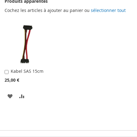
Produits apparentés
Cochez les articles à ajouter au panier ou
sélectionner tout
Kabel SAS 15cm
Ajouter
au
25,00 €
panier
AJOUTER
AJOUTER
À
AU
MA
COMPARATEUR
LISTE