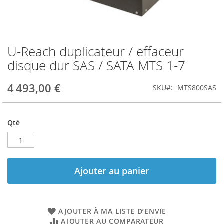
U-Reach duplicateur / effaceur
Skip
to
disque dur SAS / SATA MTS 1-7
the
beginning
4 493,00 €
SKU
MTS800SAS
of
the
images
gallery
Qté
Ajouter au panier
AJOUTER À MA LISTE D’ENVIE
AJOUTER AU COMPARATEUR