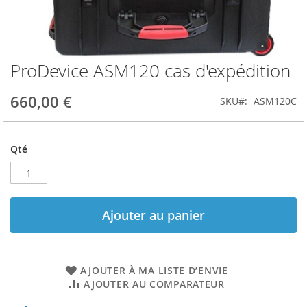
ProDevice ASM120 cas d'expédition
Skip
to
the
660,00 €
SKU
ASM120C
beginning
of
the
Qté
images
gallery
Ajouter au panier
AJOUTER À MA LISTE D’ENVIE
AJOUTER AU COMPARATEUR