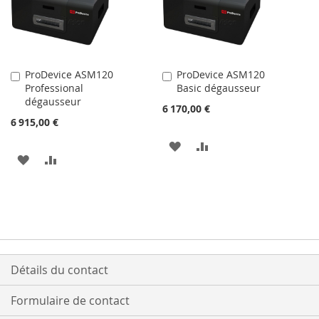
ProDevice ASM120
ProDevice ASM120
Ajouter
Ajouter
Professional
Basic dégausseur
au
au
dégausseur
panier
panier
6 170,00 €
6 915,00 €
AJOUTER
AJOUTER
AJOUTER
AJOUTER
À
AU
À
AU
MA
COMPARATEUR
MA
COMPARATEUR
LISTE
LISTE
D’ENVIE
D’ENVIE
Détails du contact
Formulaire de contact