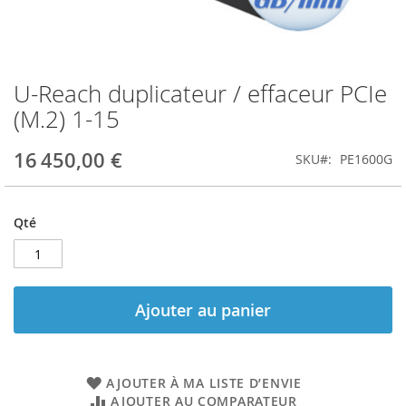
U-Reach duplicateur / effaceur PCIe
Skip
to
(M.2) 1-15
the
beginning
16 450,00 €
SKU
PE1600G
of
the
images
gallery
Qté
Ajouter au panier
AJOUTER À MA LISTE D’ENVIE
AJOUTER AU COMPARATEUR