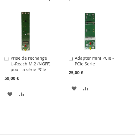
Prise de rechange
Adapter mini PCIe -
Ajouter
Ajouter
U-Reach M.2 (NGFF)
PCIe Serie
au
au
pour la série PCIe
panier
panier
25,00 €
59,00 €
AJOUTER
AJOUTER
AJOUTER
AJOUTER
À
AU
À
AU
MA
COMPARATEUR
MA
COMPARATEUR
LISTE
LISTE
D’ENVIE