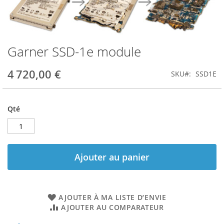
Garner SSD-1e module
Skip
to
the
4 720,00 €
SKU
SSD1E
beginning
of
the
Qté
images
gallery
Ajouter au panier
AJOUTER À MA LISTE D’ENVIE
AJOUTER AU COMPARATEUR