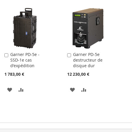
Garner PD-5e -
Garner PD-5e
Ajouter
Ajouter
SSD-1e cas
destructeur de
au
au
d'expédition
disque dur
panier
panier
1 783,00 €
12 230,00 €
AJOUTER
AJOUTER
AJOUTER
AJOUTER
À
AU
À
AU
MA
COMPARATEUR
MA
COMPARATEUR
LISTE
LISTE
D’ENVIE
D’ENVIE