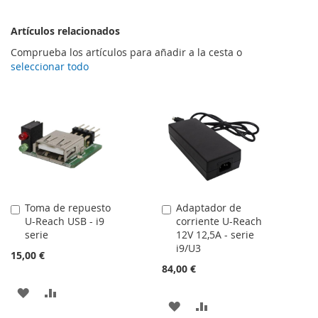
Artículos relacionados
Comprueba los artículos para añadir a la cesta o
seleccionar todo
Toma de repuesto
Adaptador de
Añadir
Añadir
U-Reach USB - i9
corriente U-Reach
al
al
serie
12V 12,5A - serie
carrito
carrito
i9/U3
15,00 €
84,00 €
AÑADIR
AÑADIR
AÑADIR
AÑADIR
A
PARA