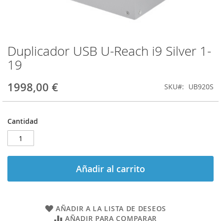
Duplicador USB U-Reach i9 Silver 1-
Saltar
al
19
comienzo
de
1998,00 €
SKU
UB920S
la
galería
de
imágenes
Cantidad
Añadir al carrito
AÑADIR A LA LISTA DE DESEOS
AÑADIR PARA COMPARAR