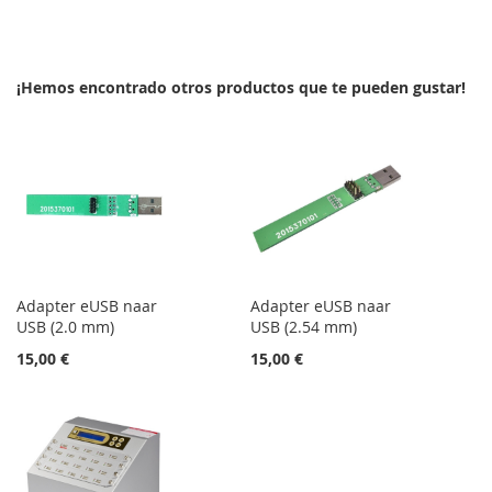
A
PARA
LA
COMPARAR
LA
COMPARAR
LISTA
¡Hemos encontrado otros productos que te pueden gustar!
LISTA
DE
DE
DESEOS
DESEOS
Adapter eUSB naar
Adapter eUSB naar
USB (2.0 mm)
USB (2.54 mm)
15,00 €
15,00 €