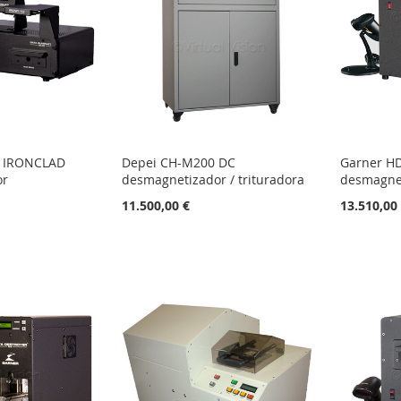
e IRONCLAD
Depei CH-M200 DC
Garner H
or
desmagnetizador / trituradora
desmagne
11.500,00 €
13.510,00