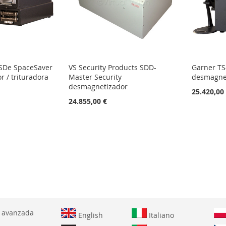
SDe SpaceSaver
VS Security Products SDD-
Garner TS
 / trituradora
Master Security
desmagne
desmagnetizador
25.420,00
24.855,00 €
s leyendo página
na
ente
 avanzada
English
Italiano