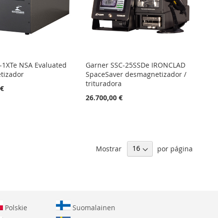
-1XTe NSA Evaluated
Garner SSC-25SSDe IRONCLAD
tizador
SpaceSaver desmagnetizador /
trituradora
 €
26.700,00 €
Mostrar
por página
Polskie
Suomalainen