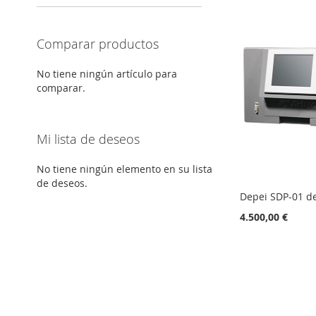
Comparar productos
No tiene ningún artículo para
comparar.
Mi lista de deseos
No tiene ningún elemento en su lista
de deseos.
Depei SDP-01 d
4.500,00 €
Añadir al carrito
Añadir al carrito
Añadir al carrito
Añadir al carrito
AÑADIR
AÑADIR
AÑADIR
AÑADIR
A
AÑADIR
A
AÑADIR
A
AÑADIR
A
AÑADIR