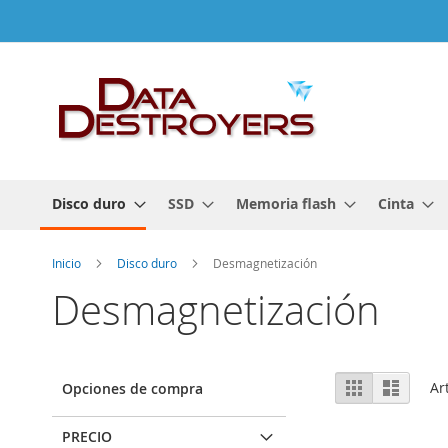
Ir
al
contenido
Disco duro
SSD
Memoria flash
Cinta
Inicio
Disco duro
Desmagnetización
Desmagnetización
Ver
Parrilla
Lista
Ar
Opciones de compra
como
PRECIO