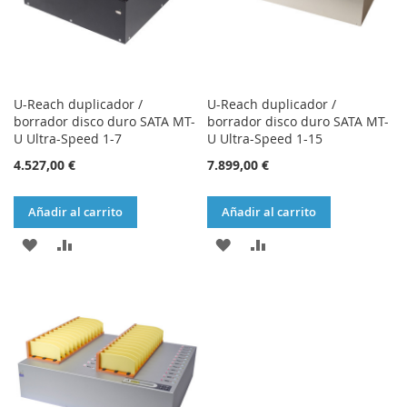
U-Reach duplicador /
U-Reach duplicador /
borrador disco duro SATA MT-
borrador disco duro SATA MT-
U Ultra-Speed 1-7
U Ultra-Speed 1-15
4.527,00 €
7.899,00 €
Añadir al carrito
Añadir al carrito
AÑADIR
AÑADIR
AÑADIR
AÑADIR
A
PARA
A
PARA
LA
COMPARAR
LA
COMPARAR
LISTA
LISTA
DE
DE
DESEOS
DESEOS