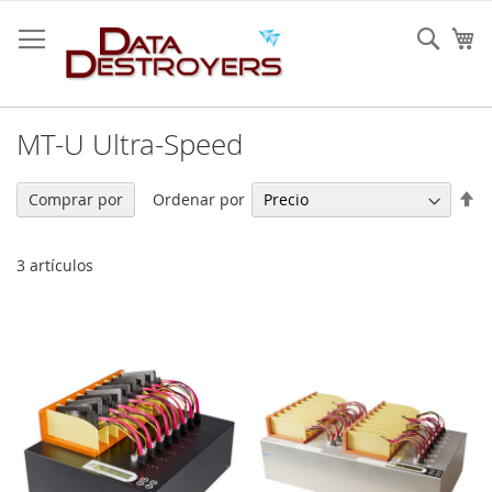
Ir
al
Sear
Mi
contenido
MT-U Ultra-Speed
Fi
Ordenar por
Comprar por
Di
De
3
artículos