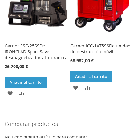
DESEOS
DESEOS
Garner SSC-25SSDe
Garner ICC-1XT5SSDe unidad
IRONCLAD SpaceSaver
de destrucción móvil
desmagnetizador / trituradora
68.982,00 €
26.700,00 €
Añadir al carrito
Añadir al carrito
AÑADIR
AÑADIR
AÑADIR
AÑADIR
A
PARA
A
PARA
LA
COMPARAR
LA
COMPARAR
LISTA
Comparar productos
LISTA
DE
DE
No tiene ningún artículo para comparar.