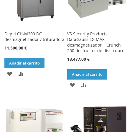
Depei CH-M200 DC
VS Security Products
desmagnetizador / trituradora
DataGauss LG MAX
desmagnetizador + Crunch
11.500,00 €
250 destructor de disco duro
13.477,00 €
Añadir al carrito
AÑADIR
AÑADIR
Añadir al carrito
A
PARA
AÑADIR
AÑADIR
LA
COMPARAR
A
PARA
LISTA
LA
COMPARAR
DE
LISTA
DESEOS
DE