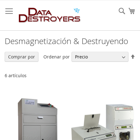
Ir
al
Sear
Mi
contenido
Desmagnetización & Destruyendo
Fi
Ordenar por
Comprar por
Di
De
6
artículos