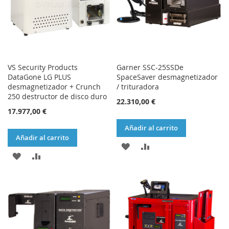
DESEOS
VS Security Products
Garner SSC-25SSDe
DataGone LG PLUS
SpaceSaver desmagnetizador
desmagnetizador + Crunch
/ trituradora
250 destructor de disco duro
22.310,00 €
17.977,00 €
Añadir al carrito
Añadir al carrito
AÑADIR
AÑADIR
AÑADIR
AÑADIR
A
PARA
A
PARA
LA
COMPARAR
LA
COMPARAR
LISTA
LISTA
DE
DE