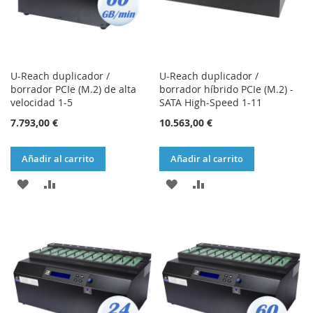
U-Reach duplicador /
U-Reach duplicador /
borrador PCIe (M.2) de alta
borrador híbrido PCIe (M.2) -
velocidad 1-5
SATA High-Speed 1-11
7.793,00 €
10.563,00 €
Añadir al carrito
Añadir al carrito
AÑADIR
AÑADIR
AÑADIR
AÑADIR
A
PARA
A
PARA
LA
COMPARAR
LA
COMPARAR
LISTA
LISTA
DE
DE
DESEOS
DESEOS