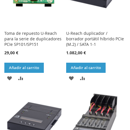
Toma de repuesto U-Reach
U-Reach duplicador /
para la serie de duplicadores
borrador portátil híbrido PCIe
PCIe SP101/SP151
(M.2) / SATA 1-1
29,00 €
1.082,00 €
Añadir al carrito
Añadir al carrito
AÑADIR
AÑADIR
AÑADIR
AÑADIR
A
PARA
A
PARA
LA
COMPARAR
LA
COMPARAR
LISTA
LISTA
DE
DE
DESEOS
DESEOS