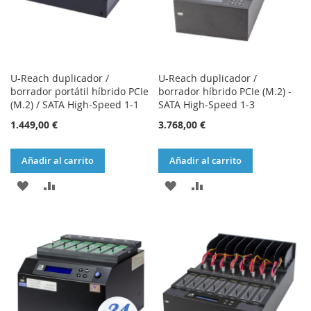
U-Reach duplicador /
U-Reach duplicador /
borrador portátil híbrido PCIe
borrador híbrido PCIe (M.2) -
(M.2) / SATA High-Speed 1-1
SATA High-Speed 1-3
1.449,00 €
3.768,00 €
Añadir al carrito
Añadir al carrito
AÑADIR
AÑADIR
AÑADIR
AÑADIR
A
PARA
A
PARA
LA
COMPARAR
LA
COMPARAR
LISTA
LISTA
DE
DE
DESEOS
DESEOS