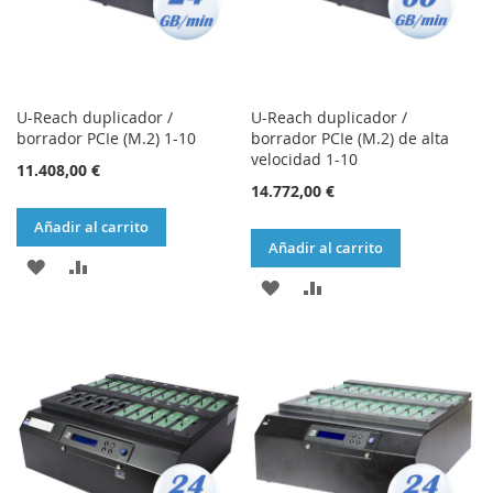
U-Reach duplicador /
U-Reach duplicador /
borrador PCIe (M.2) 1-10
borrador PCIe (M.2) de alta
velocidad 1-10
11.408,00 €
14.772,00 €
Añadir al carrito
Añadir al carrito
AÑADIR
AÑADIR
AÑADIR
AÑADIR
A
PARA
A
PARA
LA
COMPARAR
LA
COMPARAR
LISTA
LISTA
DE
DE
DESEOS
DESEOS