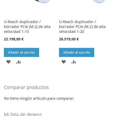
U-Reach duplicador /
U-Reach duplicador /
borrador PCIe (M.2) de alta
borrador PCIe (M.2) de alta
velocidad 1-15
velocidad 1-20
22.198,00 €
26.519,00 €
Añadir al carrito
Añadir al carrito
AÑADIR
AÑADIR
AÑADIR
AÑADIR
A
PARA
A
PARA
LA
COMPARAR
LA
COMPARAR
Comparar productos
LISTA
LISTA
DE
DE
No tiene ningún artículo para comparar.
DESEOS
DESEOS
Mi lista de deseos