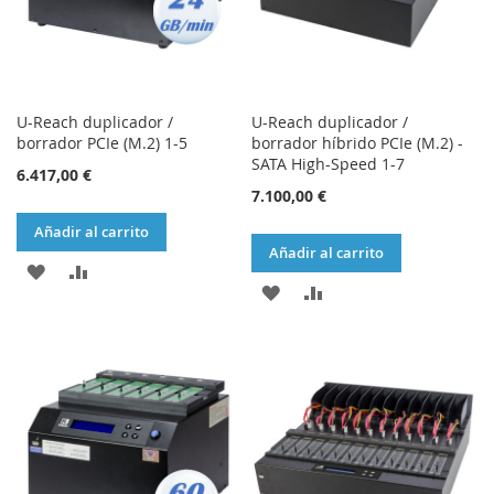
U-Reach duplicador /
U-Reach duplicador /
borrador PCIe (M.2) 1-5
borrador híbrido PCIe (M.2) -
SATA High-Speed 1-7
6.417,00 €
7.100,00 €
Añadir al carrito
Añadir al carrito
AÑADIR
AÑADIR
AÑADIR
AÑADIR
A
PARA
A
PARA
LA
COMPARAR
LA
COMPARAR
LISTA
LISTA
DE
DE
DESEOS
DESEOS