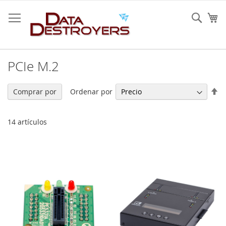
Ir
al
Sear
Mi
contenido
PCIe M.2
Fi
Ordenar por
Comprar por
Di
De
14
artículos