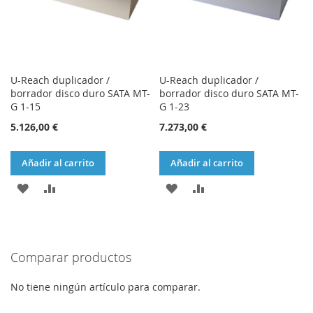
U-Reach duplicador /
U-Reach duplicador /
borrador disco duro SATA MT-
borrador disco duro SATA MT-
G 1-15
G 1-23
5.126,00 €
7.273,00 €
Añadir al carrito
Añadir al carrito
AÑADIR
AÑADIR
AÑADIR
AÑADIR
A
PARA
A
PARA
LA
COMPARAR
LA
COMPARAR
Comparar productos
LISTA
LISTA
DE
DE
No tiene ningún artículo para comparar.
DESEOS
DESEOS