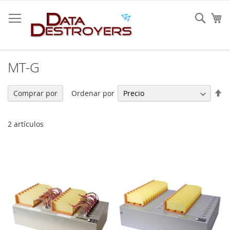
Ir
al
Sear
Mi
contenido
MT-G
Fi
Ordenar por
Comprar por
Di
De
2
artículos