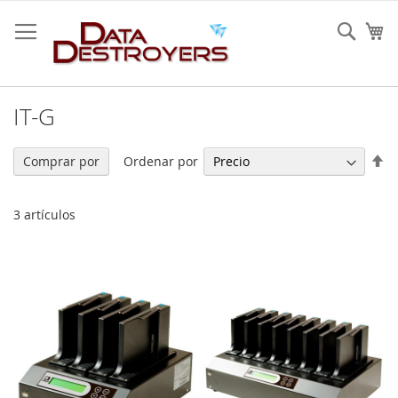
Ir
al
Sear
Mi
contenido
IT-G
Fi
Ordenar por
Comprar por
Di
De
3
artículos