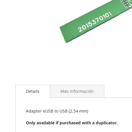
Saltar
al
comienzo
de
Details
Más Información
la
galería
de
Adapter eUSB to USB (2.54 mm)
imágenes
Only available if purchased with a duplicator.