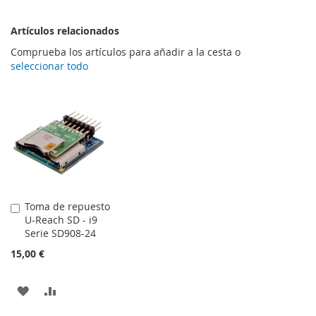
Artículos relacionados
Comprueba los artículos para añadir a la cesta o
seleccionar todo
Toma de repuesto
Añadir
U-Reach SD - i9
al
Serie SD908-24
carrito
15,00 €
AÑADIR
AÑADIR
A
PARA