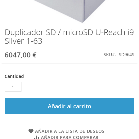
Duplicador SD / microSD U-Reach i9
Saltar
al
Silver 1-63
comienzo
de
6047,00 €
SKU
SD964S
la
galería
de
imágenes
Cantidad
Añadir al carrito
AÑADIR A LA LISTA DE DESEOS
AÑADIR PARA COMPARAR