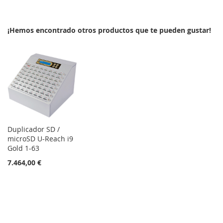
LA
COMPARAR
¡Hemos encontrado otros productos que te pueden gustar!
LISTA
DE
DESEOS
Duplicador SD /
microSD U-Reach i9
Gold 1-63
7.464,00 €