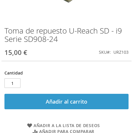
Toma de repuesto U-Reach SD - i9
Saltar
al
Serie SD908-24
comienzo
de
15,00 €
SKU
URZ103
la
galería
de
imágenes
Cantidad
Añadir al carrito
AÑADIR A LA LISTA DE DESEOS
AÑADIR PARA COMPARAR