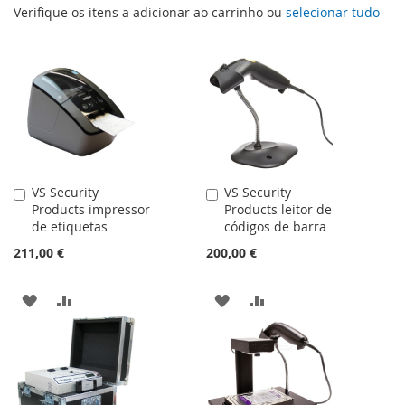
Verifique os itens a adicionar ao carrinho ou
selecionar tudo
VS Security
VS Security
Adicionar
Adicionar
Products impressor
Products leitor de
ao
ao
de etiquetas
códigos de barra
carrinho
carrinho
211,00 €
200,00 €
ADICIONAR
ADICIONAR
ADICIONAR
ADICIONAR
À
À
À
À
LISTA
COMPARAÇÃO
LISTA
COMPARAÇÃO
DE
DE