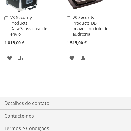
DESEJOS
DESEJOS
VS Security
VS Security
Adicionar
Adicionar
Products
Products DD
ao
ao
DataGauss caso de
Imager módulo de
carrinho
carrinho
envio
auditoria
1 015,00 €
1 515,00 €
ADICIONAR
ADICIONAR
ADICIONAR
ADICIONAR
À
À
À
À
LISTA
COMPARAÇÃO
LISTA
COMPARAÇÃO
DE
DE
DESEJOS
DESEJOS
Detalhes do contato
Contacte-nos
Termos e Condições