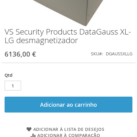
VS Security Products DataGauss XL-
Saltar
para
LG desmagnetizador
o
início
6136,00 €
SKU
DGAUSSXLLG
da
Galeria
de
imagens
Qtd
Adicionar ao carrinho
ADICIONAR À LISTA DE DESEJOS
ADICIONAR À COMPARAÇÃO