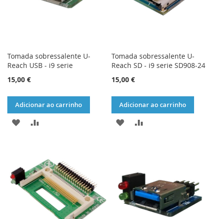
Tomada sobressalente U-
Tomada sobressalente U-
Reach USB - i9 serie
Reach SD - i9 serie SD908-24
15,00 €
15,00 €
Adicionar ao carrinho
Adicionar ao carrinho
ADICIONAR
ADICIONAR
ADICIONAR
ADICIONAR
À
À
À
À
LISTA
COMPARAÇÃO
LISTA
COMPARAÇÃO
DE
DE
DESEJOS
DESEJOS