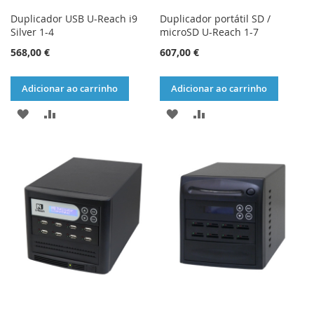
Duplicador USB U-Reach i9
Duplicador portátil SD /
Silver 1-4
microSD U-Reach 1-7
568,00 €
607,00 €
Adicionar ao carrinho
Adicionar ao carrinho
ADICIONAR
ADICIONAR
ADICIONAR
ADICIONAR
À
À
À
À
LISTA
COMPARAÇÃO
LISTA
COMPARAÇÃO
DE
DE
DESEJOS
DESEJOS