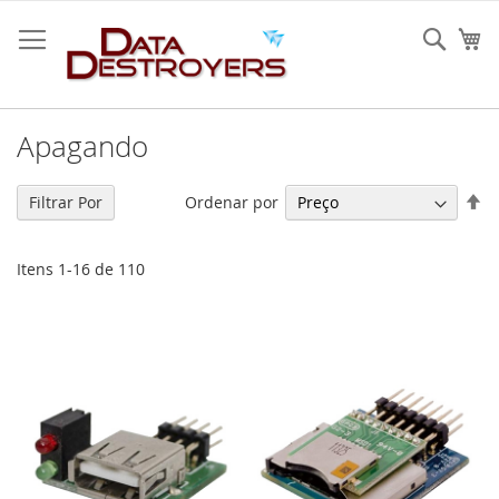
Ir
para
Sear
O 
o
Conteúdo
Apagando
De
Ordenar por
Filtrar Por
O
De
Itens
1
-
16
de
110