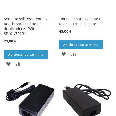
Soquete sobressalente U-
Tomada sobressalente U-
Reach para a série de
Reach CFast - i9 serie
duplicadores PCIe
45,00 €
SP101/SP151
29,00 €
Adicionar ao carrinho
ADICIONAR
ADICIONAR
Adicionar ao carrinho
À
À
ADICIONAR
ADICIONAR
LISTA
COMPARAÇÃO
À
À
DE
LISTA
COMPARAÇÃO
DESEJOS
DE
DESEJOS