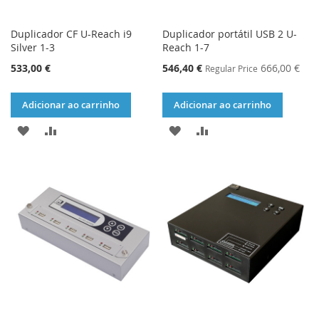
Duplicador CF U-Reach i9
Duplicador portátil USB 2 U-
Silver 1-3
Reach 1-7
Special
533,00 €
546,40 €
666,00 €
Regular Price
Price
Adicionar ao carrinho
Adicionar ao carrinho
ADICIONAR
ADICIONAR
ADICIONAR
ADICIONAR
À
À
À
À
LISTA
COMPARAÇÃO
LISTA
COMPARAÇÃO
DE
DE
DESEJOS
DESEJOS