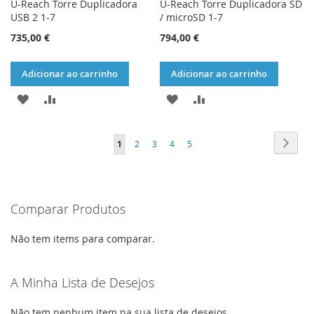
U-Reach Torre Duplicadora
U-Reach Torre Duplicadora SD
USB 2 1-7
/ microSD 1-7
735,00 €
794,00 €
Adicionar ao carrinho
Adicionar ao carrinho
ADICIONAR
ADICIONAR
ADICIONAR
ADICIONAR
À
À
À
À
Página
Págin
Segui
Está
Página
Página
Página
Página
1
2
3
4
5
LISTA
COMPARAÇÃO
LISTA
COMPARAÇÃO
de
DE
DE
momento
DESEJOS
DESEJOS
Comparar Produtos
a
ler
Não tem items para comparar.
a
página
A Minha Lista de Desejos
Não tem nenhum item na sua lista de desejos.