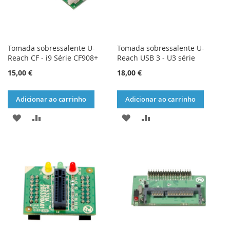
Tomada sobressalente U-
Tomada sobressalente U-
Reach CF - i9 Série CF908+
Reach USB 3 - U3 série
15,00 €
18,00 €
Adicionar ao carrinho
Adicionar ao carrinho
ADICIONAR
ADICIONAR
ADICIONAR
ADICIONAR
À
À
À
À
LISTA
COMPARAÇÃO
LISTA
COMPARAÇÃO
DE
DE
DESEJOS
DESEJOS