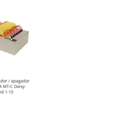
ador / apagador
TA MT-C Daisy-
ed 1-15