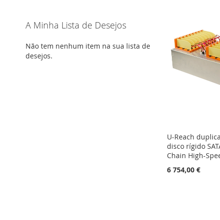
A Minha Lista de Desejos
Não tem nenhum item na sua lista de
desejos.
U-Reach duplic
disco rígido SA
Chain High-Spe
6 754,00 €
Adicionar ao carrinho
ADICIONAR