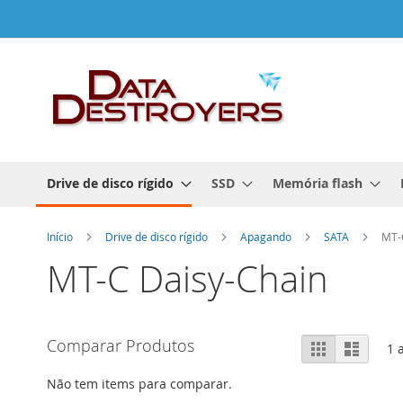
Ir
para
o
Conteúdo
Drive de disco rígido
SSD
Memória flash
Início
Drive de disco rígido
Apagando
SATA
MT-
MT-C Daisy-Chain
Ver
Comparar Produtos
Grelha
Lista
1
a
como
Não tem items para comparar.