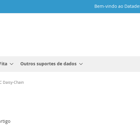
Bem-vindo ao Datade
Fita
Outros suportes de dados
C Daisy-Chain
rtigo