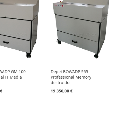
WADP GM 100
Depei BOWADP S65
nal IT Media
Professional Memory
r
destruidor
 €
19 350,00 €