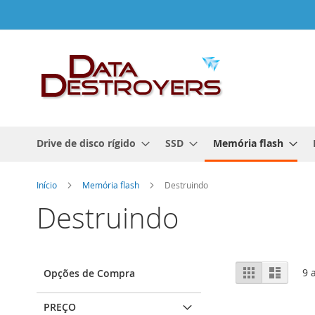
Ir
para
o
Conteúdo
Drive de disco rígido
SSD
Memória flash
Início
Memória flash
Destruindo
Destruindo
Ver
Grelha
Lista
9
a
Opções de Compra
como
PREÇO