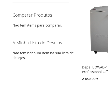
Comparar Produtos
Não tem items para comparar.
A Minha Lista de Desejos
Não tem nenhum item na sua lista de
desejos.
Depei BOWADP 
Professional Off
2 450,00 €
Adicionar ao carrinho
Adicionar ao carrinho
Adicionar ao carrinho
Adicionar ao carrinho
ADICIONAR
ADICIONAR
ADICIONAR
ADICIONAR
À
ADICIONAR
À
ADICIONAR