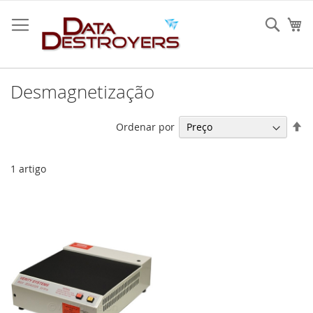
Ir
para
Sear
O 
o
Conteúdo
Desmagnetização
De
Ordenar por
O
De
1
artigo