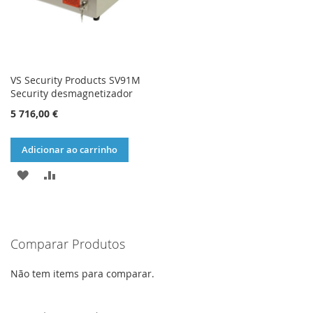
VS Security Products SV91M
Security desmagnetizador
5 716,00 €
Adicionar ao carrinho
ADICIONAR
ADICIONAR
À
À
LISTA
COMPARAÇÃO
Comparar Produtos
DE
DESEJOS
Não tem items para comparar.