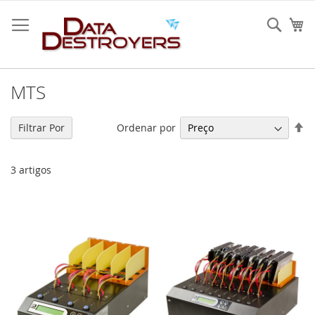
Ir
para
Sear
O 
o
Conteúdo
MTS
De
Ordenar por
Filtrar Por
O
De
3
artigos