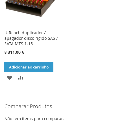
U-Reach duplicador /
apagador disco rígido SAS /
SATA MTS 1-15
8 311,00 €
Adicionar ao carrinho
ADICIONAR
ADICIONAR
À
À
LISTA
COMPARAÇÃO
Comparar Produtos
DE
DESEJOS
Não tem items para comparar.