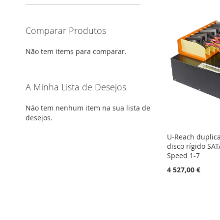
Comparar Produtos
Não tem items para comparar.
A Minha Lista de Desejos
Não tem nenhum item na sua lista de
desejos.
U-Reach duplic
disco rígido SAT
Speed 1-7
4 527,00 €
Adicionar ao carrinho
Adicionar ao carrinho
Adicionar ao carrinho
ADICIONAR
ADICIONAR
ADICIONAR