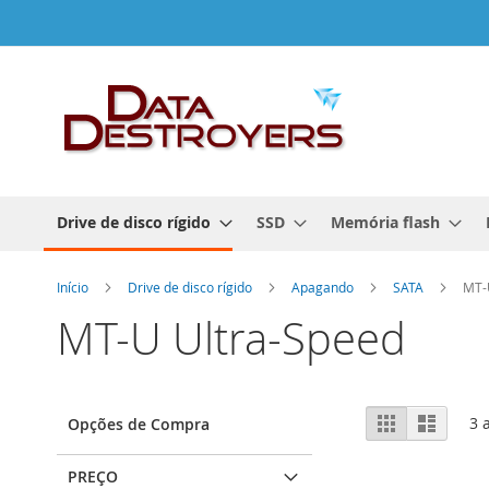
Ir
para
o
Conteúdo
Drive de disco rígido
SSD
Memória flash
Início
Drive de disco rígido
Apagando
SATA
MT-
MT-U Ultra-Speed
Ver
Grelha
Lista
3
a
Opções de Compra
como
PREÇO