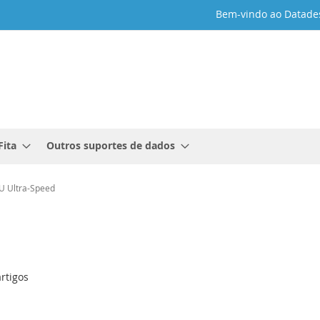
Bem-vindo ao Datade
Fita
Outros suportes de dados
U Ultra-Speed
rtigos