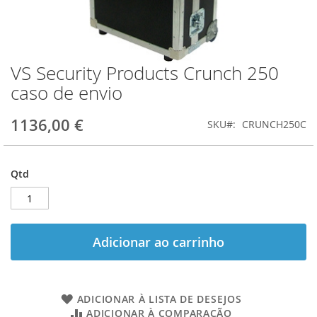
VS Security Products Crunch 250
Saltar
para
caso de envio
o
início
1136,00 €
SKU
CRUNCH250C
da
Galeria
de
imagens
Qtd
Adicionar ao carrinho
ADICIONAR À LISTA DE DESEJOS
ADICIONAR À COMPARAÇÃO