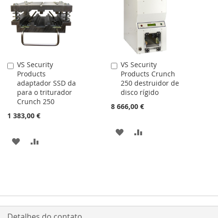
VS Security
VS Security
Adicionar
Adicionar
Products
Products Crunch
ao
ao
adaptador SSD da
250 destruidor de
carrinho
carrinho
para o triturador
disco rígido
Crunch 250
8 666,00 €
1 383,00 €
ADICIONAR
ADICIONAR
ADICIONAR
ADICIONAR
À
À
À
À
LISTA
COMPARAÇÃO
LISTA
COMPARAÇÃO
DE
DE
DESEJOS
DESEJOS
Detalhes do contato