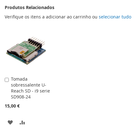
Produtos Relacionados
Verifique os itens a adicionar ao carrinho ou
selecionar tudo
Tomada
Adicionar
sobressalente U-
ao
Reach SD - i9 serie
carrinho
SD908-24
15,00 €
ADICIONAR
ADICIONAR
À
À