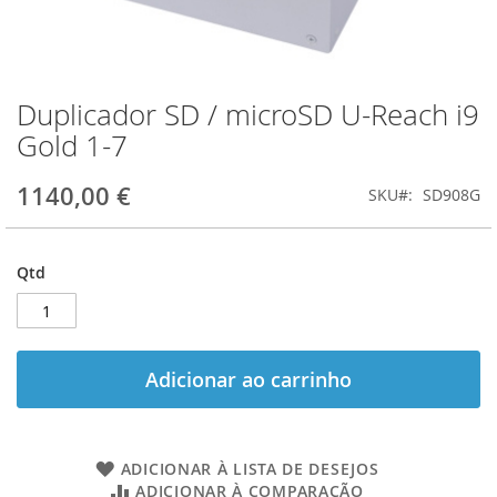
Duplicador SD / microSD U-Reach i9
Saltar
para
Gold 1-7
o
início
1140,00 €
SKU
SD908G
da
Galeria
de
imagens
Qtd
Adicionar ao carrinho
ADICIONAR À LISTA DE DESEJOS
ADICIONAR À COMPARAÇÃO