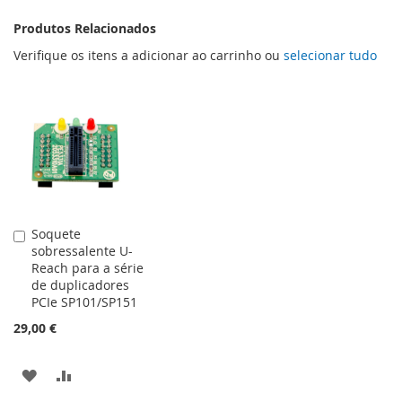
Produtos Relacionados
Verifique os itens a adicionar ao carrinho ou
selecionar tudo
Soquete
Adicionar
sobressalente U-
ao
Reach para a série
carrinho
de duplicadores
PCIe SP101/SP151
29,00 €
ADICIONAR
ADICIONAR