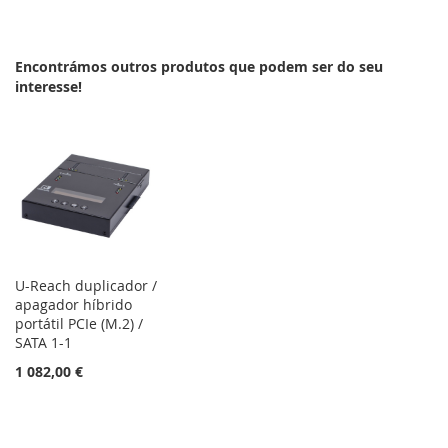
À
À
LISTA
COMPARAÇÃO
Encontrámos outros produtos que podem ser do seu
DE
interesse!
DESEJOS
U-Reach duplicador /
apagador híbrido
portátil PCIe (M.2) /
SATA 1-1
1 082,00 €