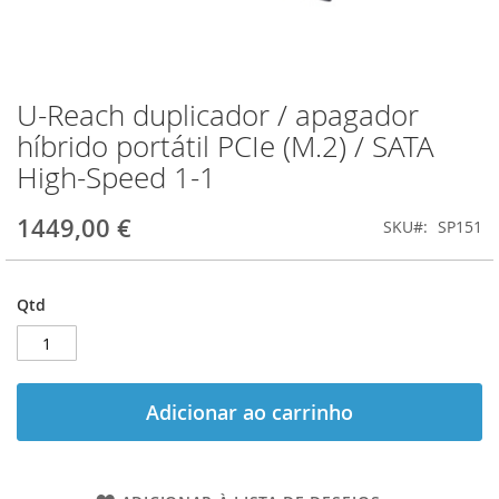
U-Reach duplicador / apagador
Saltar
para
híbrido portátil PCIe (M.2) / SATA
o
High-Speed 1-1
início
da
Galeria
1449,00 €
SKU
SP151
de
imagens
Qtd
Adicionar ao carrinho