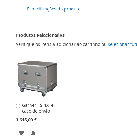
Especificações do produto
Produtos Relacionados
Verifique os itens a adicionar ao carrinho ou
selecionar tu
Garner TS-1XTe
Adicionar
caso de envio
ao
carrinho
3 615,00 €
ADICIONAR
ADICIONAR