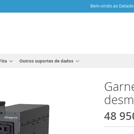
Bem-vindo ao Datade
Fita
Outros suportes de dados
Garn
desm
48 95