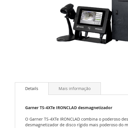
Saltar
para
o
início
Details
Mais informação
da
Galeria
de
Garner TS-4XTe IRONCLAD desmagnetizador
imagens
O Garner TS-4XTe IRONCLAD combina o poderoso desma
desmagnetizador de disco rígido mais poderoso do 