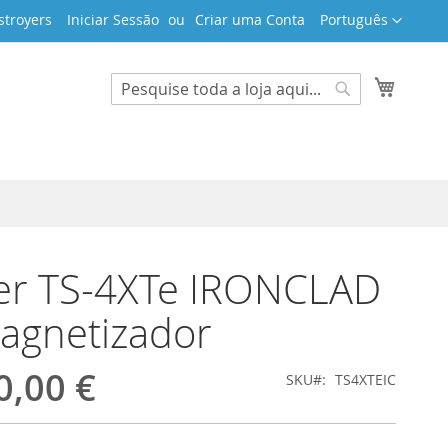
Idioma
stroyers
Iniciar Sessão
Criar uma Conta
Português
O Meu 
Search
Search
er TS-4XTe IRONCLAD
agnetizador
0,00 €
SKU
TS4XTEIC