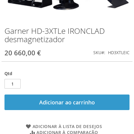
Garner HD-3XTLe IRONCLAD
Saltar
para
desmagnetizador
o
início
20 660,00 €
SKU
HD3XTLEIC
da
Galeria
de
imagens
Qtd
Adicionar ao carrinho
ADICIONAR À LISTA DE DESEJOS
ADICIONAR À COMPARAÇÃO