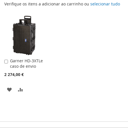
Verifique os itens a adicionar ao carrinho ou
selecionar tudo
Garner HD-3XTLe
Adicionar
caso de envio
ao
carrinho
2 274,00 €
ADICIONAR
ADICIONAR
À
À
LISTA
COMPARAÇÃO
DE