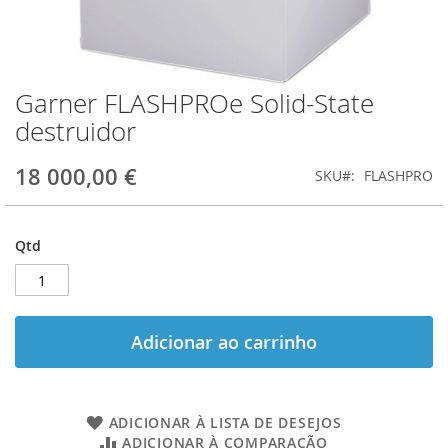
Garner FLASHPROe Solid-State
Saltar
para
destruidor
o
início
18 000,00 €
SKU
FLASHPRO
da
Galeria
de
imagens
Qtd
Adicionar ao carrinho
ADICIONAR À LISTA DE DESEJOS
ADICIONAR À COMPARAÇÃO